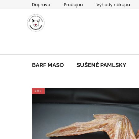
Přejít
Doprava
Prodejna
Výhody nákupu
na
obsah
BARF MASO
SUŠENÉ PAMLSKY
AKCE