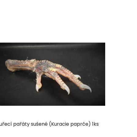
uřecí pařáty sušené (Kuracie paprče) 1ks