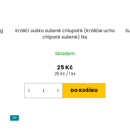
0g
Králičí ouško sušené chlupaté (Králičie ucho
S
chlpaté sušené) 1ks
Skladem
25 Kč
Měrná
25 Kč / 1 ks
cena:
DO KOŠÍKU
TIP