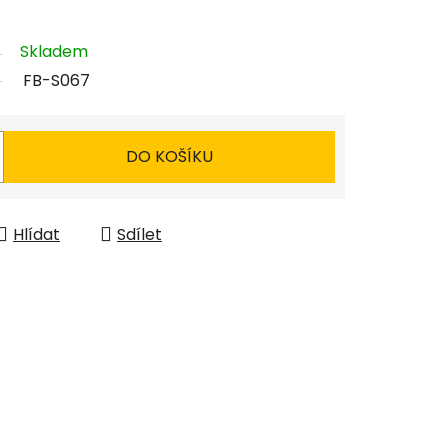
Skladem
FB-S067
DO KOŠÍKU
Hlídat
Sdílet