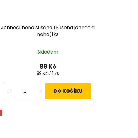
Jehněčí noha sušená (Sušená jahňacia
noha)1ks
Průměrné
Skladem
hodnocení
produktu
89 Kč
je
Měrná
89 Kč / 1 ks
cena:
5,0
z
DO KOŠÍKU
5
hvězdiček.