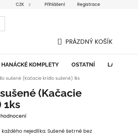
CZK
Přihlášení
Registrace
nky
GDPR
PRÁZDNÝ KOŠÍK
NÁKUPNÍ
KOŠÍK
HANÁCKÉ KOMPLETY
OSTATNÍ
LAHŮDKY
dlo sušené (Kačacie krídlo sušené) 1ks
 sušené (Kačacie
) 1ks
 hodnocení
í každého nejedlíka. Sušené šetrně bez