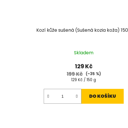
Kozí kůže sušená (Sušená kozia koža) 15
Průměrné
Skladem
hodnocení
produktu
129 Kč
je
199 Kč
(–35 %)
5,0
Měrná
129 Kč / 150 g
cena:
z
5
DO KOŠÍKU
hvězdiček.