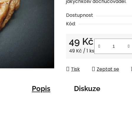
jakýchkoliv dochucovadel.
je
0,0
Dostupnost
z
Kód:
5
hvězdiček.
49 Kč
Měrná cena:
49 Kč / 1 ks
Tisk
Zeptat se
Popis
Diskuze