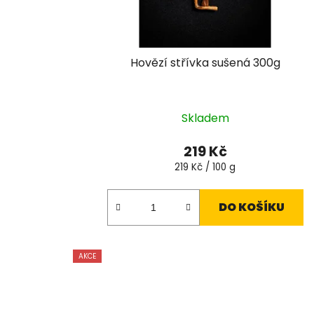
Hovězí střívka sušená 300g
Skladem
219 Kč
Měrná
219 Kč / 100 g
cena:
DO KOŠÍKU
AKCE