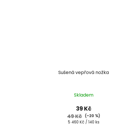
Sušená vepřová nožka
Skladem
39 Kč
49 Kč
(–20 %)
Měrná
5 460 Kč / 140 ks
cena: