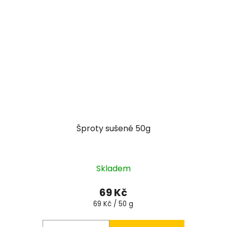
Šproty sušené 50g
Skladem
69 Kč
Měrná
69 Kč / 50 g
cena: