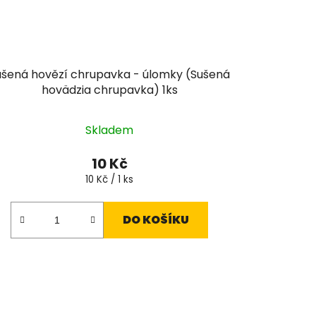
ušená hovězí chrupavka - úlomky (Sušená
hovädzia chrupavka) 1ks
Skladem
10 Kč
Měrná
10 Kč / 1 ks
cena:
DO KOŠÍKU