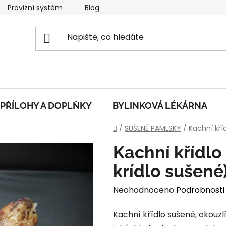
Provizní systém
Blog
O nás
Obchodní podmí
PŘÍLOHY A DOPLŇKY
BYLINKOVÁ LÉKÁRNA
Domů
/
SUŠENÉ PAMLSKY
/
Kachní kří
Kachní křídlo
krídlo sušené
Průměrné
Neohodnoceno
Podrobnosti
hodnocení
Kachní křídlo sušené, okouzl
produktu