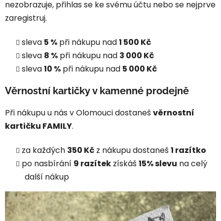
nezobrazuje, přihlas se ke svému účtu nebo se nejprve
zaregistruj.
sleva
5 %
při nákupu nad
1 500 Kč
sleva
8 %
při nákupu nad
3 000 Kč
sleva
10 %
při nákupu nad
5 000 Kč
Věrnostní kartičky v kamenné prodejně
Při nákupu u nás v Olomouci dostaneš
věrnostní
kartičku FAMILY
.
za každých
350 Kč
z nákupu dostaneš
1 razítko
po nasbírání
9 razítek
získáš
15% slevu
na celý
další nákup