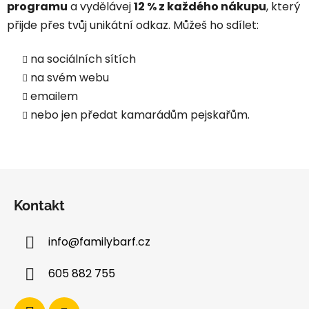
programu
a vydělávej
12 % z každého nákupu
, který
přijde přes tvůj unikátní odkaz. Můžeš ho sdílet:
na sociálních sítích
na svém webu
emailem
nebo jen předat kamarádům pejskařům.
Z
á
Kontakt
p
a
info
@
familybarf.cz
t
í
605 882 755