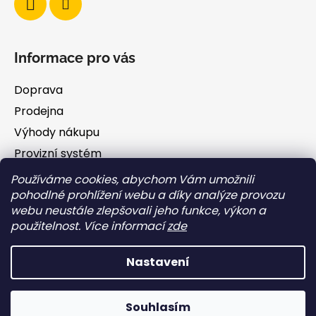
Informace pro vás
Doprava
Prodejna
Výhody nákupu
Provizní systém
Blog
Používáme cookies, abychom Vám umožnili
pohodlné prohlížení webu a díky analýze provozu
O nás
webu neustále zlepšovali jeho funkce, výkon a
Obchodní podmínky
použitelnost. Více informací
zde
GDPR
Nastavení
Vytvořil Shoptet
Souhlasím
Copyright 2026
FAMILY BARF
. Všechna práva