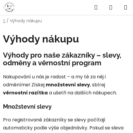
Přejít
Hledat
NÁKUP
na
obsah
KOŠÍK
Domů
/
Výhody nákupu
Výhody nákupu
Výhody pro naše zákazníky – slevy,
odměny a věrnostní program
Nakupování u nás je radost – a my tě za něj i
odměníme! Získej
množstevní slevy
, sbírej
věrnostní razítka
a ušetři na dalších nákupech.
Množstevní slevy
Pro registrované zákazníky se slevy počítají
automaticky podle výše objednávky. Pokud se sleva