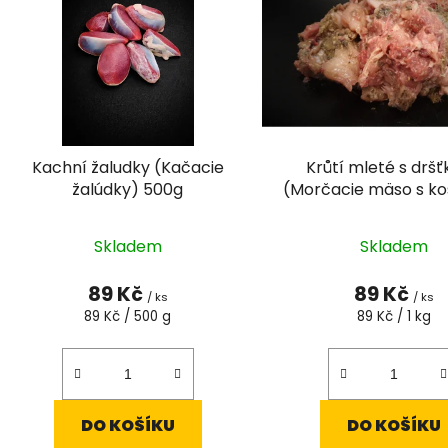
p
s
p
r
o
d
Kachní žaludky (Kačacie
Krůtí mleté s drš
u
žalúdky) 500g
(Morčacie mäso s ko
k
držkami) 1kg
t
Skladem
Skladem
ů
89 Kč
89 Kč
/ ks
/ ks
Měrná
Měrná
89 Kč / 500 g
89 Kč / 1 kg
cena:
cena:
DO KOŠÍKU
DO KOŠÍKU