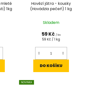
 mleté
Hovězí játra - kousky
ti) 1kg
(Hovädzia pečeň) 1 kg
rné
Skladem
cení
tu
59 Kč
/ ks
Měrná
59 Kč / 1 kg
cena:
ček.
DO KOŠÍKU
NOVINKA