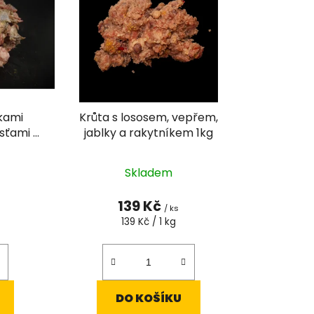
í
p
r
o
d
u
k
ťkami
Krůta s lososem, vepřem,
t
sťami a
jablky a rakytníkem 1kg
ů
Průměrné
Skladem
hodnocení
produktu
139 Kč
/ ks
je
Měrná
139 Kč / 1 kg
cena:
5,0
z
5
hvězdiček.
DO KOŠÍKU