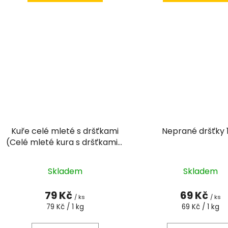
Kuře celé mleté s dršťkami
Neprané dršťky 
(Celé mleté kura s dršťkami )
1kg
Průmě
Skladem
Skladem
hodno
produk
79 Kč
69 Kč
/ ks
/ ks
je
Měrná
Měrná
79 Kč / 1 kg
69 Kč / 1 kg
cena:
cena:
3,6