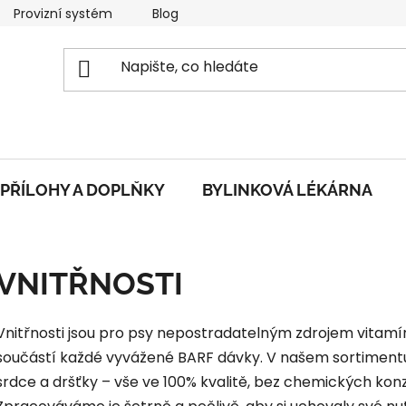
Provizní systém
Blog
O nás
Obchodní podmí
PŘÍLOHY A DOPLŇKY
BYLINKOVÁ LÉKÁRNA
VNITŘNOSTI
Vnitřnosti jsou pro psy nepostradatelným zdrojem vitamín
součástí každé vyvážené BARF dávky. V našem sortimentu na
srdce a dršťky – vše ve 100% kvalitě, bez chemických ko