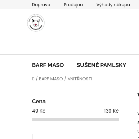
Přejít
Doprava
Prodejna
Výhody nákupu
na
obsah
BARF MASO
SUŠENÉ PAMLSKY
Domů
/
BARF MASO
/
VNITŘNOSTI
P
o
Cena
s
49
Kč
139
Kč
t
r
a
n