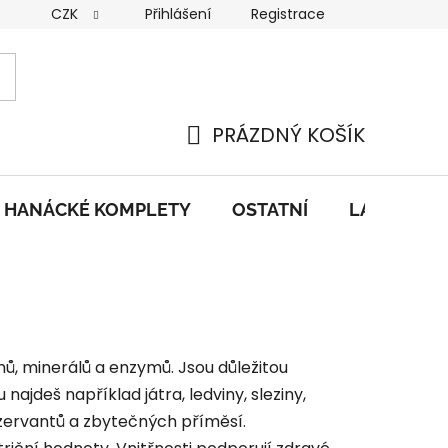
CZK
Přihlášení
Registrace
nky
GDPR
PRÁZDNÝ KOŠÍK
NÁKUPNÍ
KOŠÍK
HANÁCKÉ KOMPLETY
OSTATNÍ
LAHŮDKY
ů, minerálů a enzymů. Jsou důležitou
jdeš například játra, ledviny, sleziny,
nzervantů a zbytečných příměsí.