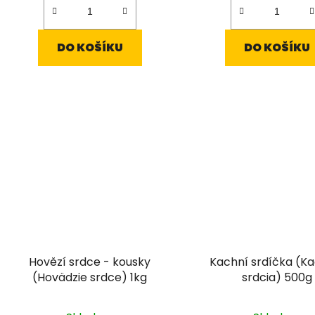
z
5
hvězdi
DO KOŠÍKU
DO KOŠÍKU
Hovězí srdce - kousky
Kachní srdíčka (K
(Hovädzie srdce) 1kg
srdcia) 500g
Průměrné
Průmě