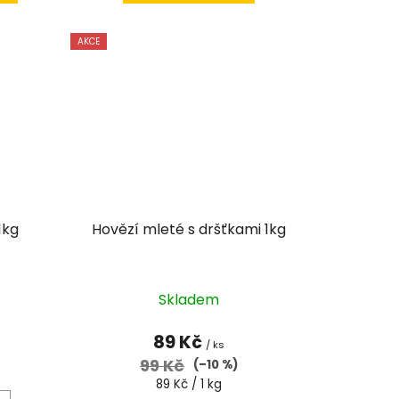
AKCE
1kg
Hovězí mleté s dršťkami 1kg
rné
Skladem
cení
tu
89 Kč
/ ks
99 Kč
(–10 %)
Měrná
89 Kč / 1 kg