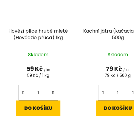
Hovězí plíce hrubě mleté
Kachní játra (kačaci
(Hovädzie pľúca) 1kg
500g
Průměrné
Průmě
Skladem
Skladem
hodnocení
hodno
produktu
produk
59 Kč
79 Kč
/ ks
/ ks
je
je
Měrná
Měrná
59 Kč / 1 kg
79 Kč / 500 g
cena:
cena:
5,0
5,0
z
z
5
5
hvězdiček.
hvězdi
DO KOŠÍKU
DO KOŠÍKU
O