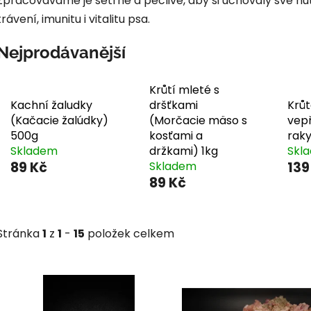
Zpracováváme je šetrně a pečlivě, aby si uchovaly své nut
trávení, imunitu i vitalitu psa.
Nejprodávanější
Krůtí mleté s
Kachní žaludky
dršťkami
Krůt
(Kačacie žalúdky)
(Morčacie mäso s
vepř
500g
kosťami a
rak
Skladem
držkami) 1kg
Skl
89 Kč
Skladem
139
89 Kč
Stránka
1
z
1
-
15
položek celkem
V
ý