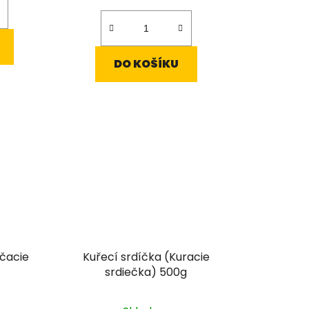
cena:
ček.
DO KOŠÍKU
ačacie
Kuřecí srdíčka (Kuracie
srdiečka) 500g
rné
Průměrné