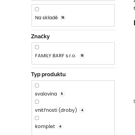
n
í
Na skladě
15
p
a
n
Značky
e
l
FAMILY BARF s.r.o.
15
Typ produktu
svalovina
5
vnitřnosti (droby)
4
komplet
4