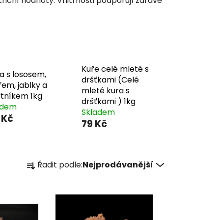
riční hodnoty. Vnitřnosti podporují zdravé
Kuře celé mleté s
a s lososem,
dršťkami (Celé
em, jablky a
mleté kura s
ytníkem 1kg
dršťkami ) 1kg
adem
Skladem
 Kč
79 Kč
Ř
Řadit podle:
Nejprodávanější
a
z
e
n