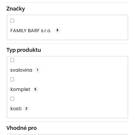
ů
Značky
FAMILY BARF s.r.o.
8
Typ produktu
svalovina
1
komplet
5
kosti
2
Vhodné pro