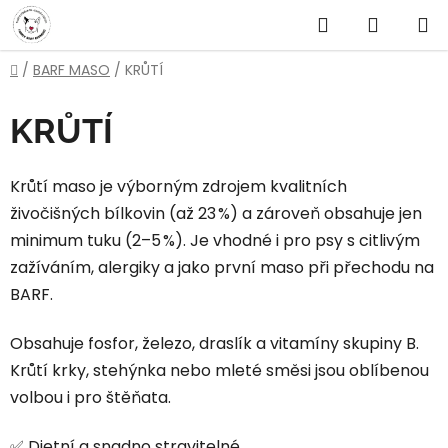
Přejít
Hledat
NÁKUP
na
obsah
KOŠÍK
Domů
/
BARF MASO
/
KRŮTÍ
KRŮTÍ
Krůtí maso je výborným zdrojem kvalitních
živočišných bílkovin (až 23 %) a zároveň obsahuje jen
minimum tuku (2–5 %). Je vhodné i pro psy s citlivým
zažíváním, alergiky a jako první maso při přechodu na
BARF.
Obsahuje fosfor, železo, draslík a vitamíny skupiny B.
Krůtí krky, stehýnka nebo mleté směsi jsou oblíbenou
volbou i pro štěňata.
✅ Dietní a snadno stravitelné