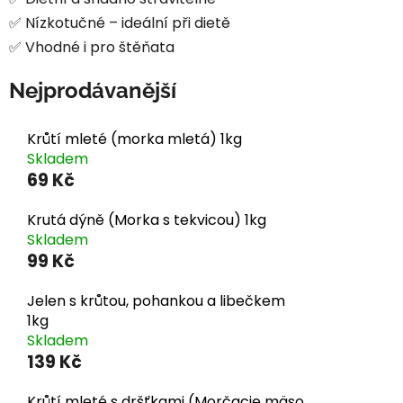
✅ Nízkotučné – ideální při dietě
✅ Vhodné i pro štěňata
Nejprodávanější
Krůtí mleté (morka mletá) 1kg
Skladem
69 Kč
Krutá dýně (Morka s tekvicou) 1kg
Skladem
99 Kč
Jelen s krůtou, pohankou a libečkem
1kg
Skladem
139 Kč
Krůtí mleté s dršťkami (Morčacie mäso