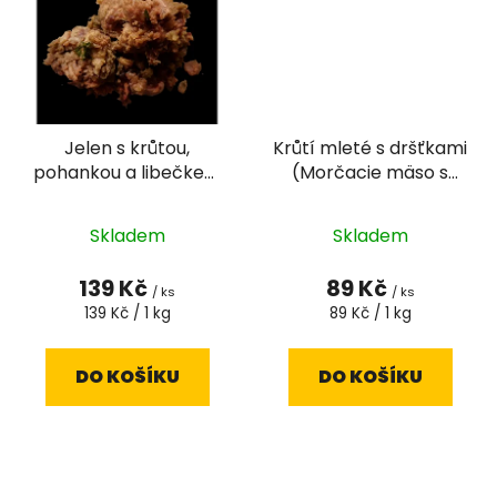
Jelen s krůtou,
Krůtí mleté s dršťkami
pohankou a libečkem
(Morčacie mäso s
1kg
kosťami a držkami)
Průměrné
1kg
Skladem
Skladem
hodnocení
produktu
139 Kč
89 Kč
/ ks
/ ks
je
Měrná
Měrná
139 Kč / 1 kg
89 Kč / 1 kg
cena:
cena:
5,0
z
DO KOŠÍKU
DO KOŠÍKU
5
hvězdiček.