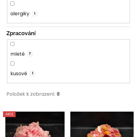
alergiky
1
Zpracování
mleté
7
kusové
1
Položek k zobrazení:
8
V
AKCE
ý
p
i