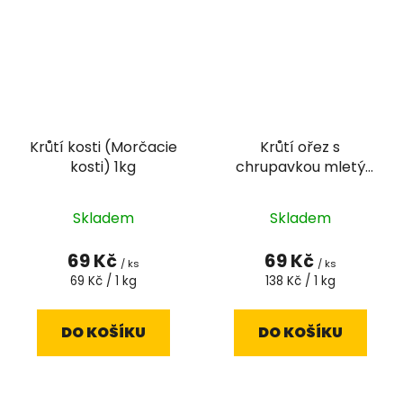
Krůtí kosti (Morčacie
Krůtí ořez s
kosti) 1kg
chrupavkou mletý
500g
Skladem
Skladem
69 Kč
69 Kč
/ ks
/ ks
Měrná
Měrná
69 Kč / 1 kg
138 Kč / 1 kg
cena:
cena:
DO KOŠÍKU
DO KOŠÍKU