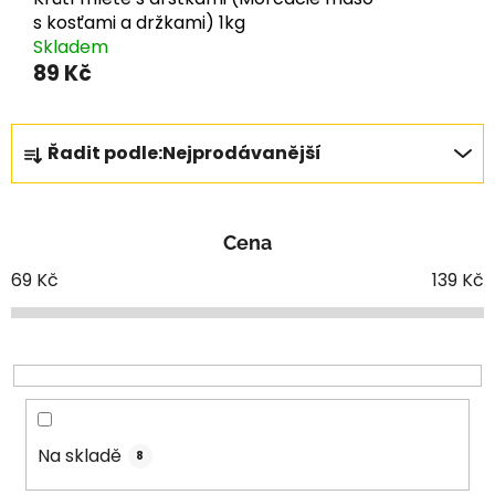
s kosťami a držkami) 1kg
Skladem
89 Kč
Ř
Řadit podle:
Nejprodávanější
a
z
e
Cena
n
í
69
Kč
139
Kč
p
r
o
d
u
k
Na skladě
8
t