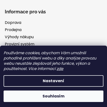
Informace pro vás
Doprava
Prodejna
Výhody nákupu
Provizní systém
Blog
Používáme cookies, abychom Vám umožnili
pohodlné prohlížení webu a díky analýze provozu
O nás
webu neustále zlepšovali jeho funkce, výkon a
Obchodní podmínky
použitelnost. Více informací
zde
GDPR
Nastavení
Vytvořil Shoptet
Souhlasím
Copyright 2026
FAMILY BARF
. Všechna práva
vyhrazena.