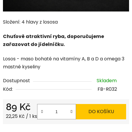
Složení: 4 hlavy z lososa
Chuťově atraktivní ryba, doporučujeme
zařazovat do jídelníčku.
Losos - maso bohaté na vitamíny A, B a D a omega 3
mastné kyseliny
Dostupnost
Skladem
Kód:
FB-R032
89 Kč
DO KOŠÍKU
Měrná cena:
22,25 Kč / 1 ks