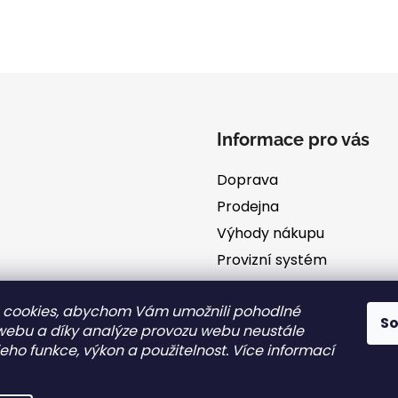
Informace pro vás
Doprava
Prodejna
Výhody nákupu
Provizní systém
Blog
 cookies, abychom Vám umožnili pohodlné
O nás
S
 webu a díky analýze provozu webu neustále
Obchodní podmínky
jeho funkce, výkon a použitelnost. Více informací
GDPR