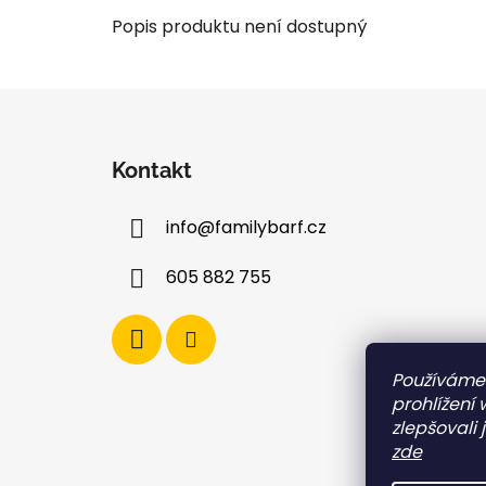
Popis produktu není dostupný
Z
á
Kontakt
p
a
info
@
familybarf.cz
t
í
605 882 755
Používáme
prohlížení
zlepšovali 
zde