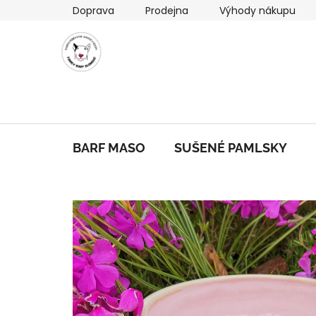
Přejít
Doprava
Prodejna
Výhody nákupu
na
obsah
BARF MASO
SUŠENÉ PAMLSKY