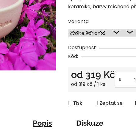
keramika, barvy míchané př
z
5
Varianta:
hvězdiček.
Dostupnost
Kód:
od
319 Kč
Měrná cena:
od 319 Kč / 1 ks
Tisk
Zeptat se
Popis
Diskuze