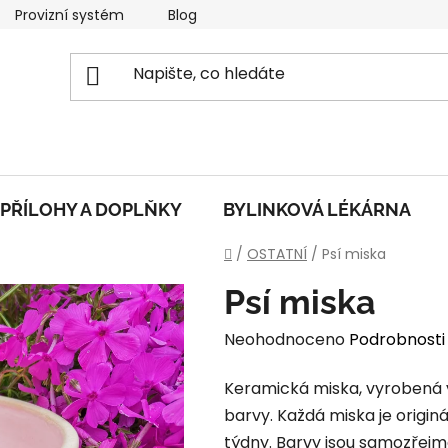
Provizní systém
Blog
O nás
Obchodní podmí
PŘÍLOHY A DOPLŇKY
BYLINKOVÁ LÉKÁRNA
Domů
/
OSTATNÍ
/
Psí miska
Psí miska
Průměrné
Neohodnoceno
Podrobnosti
hodnocení
Keramická miska, vyrobená v 
produktu
barvy. Každá miska je origin
je
týdny. Barvy jsou samozřejm
0,0