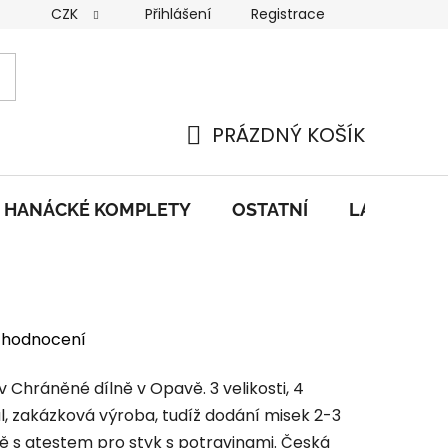
CZK
Přihlášení
Registrace
nky
GDPR
PRÁZDNÝ KOŠÍK
NÁKUPNÍ
KOŠÍK
HANÁCKÉ KOMPLETY
OSTATNÍ
LAHŮDKY
 hodnocení
Chráněné dílně v Opavě. 3 velikosti, 4
ál, zakázková výroba, tudíž dodání misek 2-3
ě s atestem pro styk s potravinami. Česká