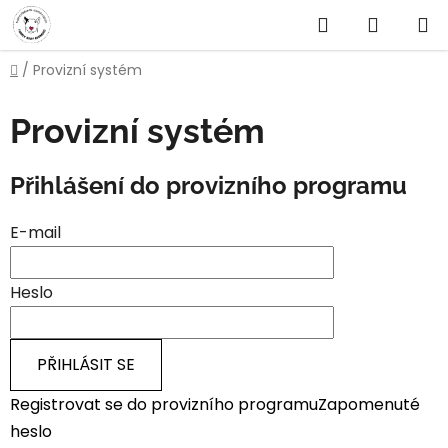
Přejít
Hledat
NÁKUP
na
obsah
KOŠÍK
Domů
/
Provizní systém
Provizní systém
Přihlášení do provizního programu
E-mail
Heslo
PŘIHLÁSIT SE
Registrovat se do provizního programu
Zapomenuté
heslo