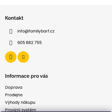
Z
á
Kontakt
p
a
info
@
familybarf.cz
t
í
605 882 755
Informace pro vás
Doprava
Prodejna
Výhody nákupu
Provizní systém